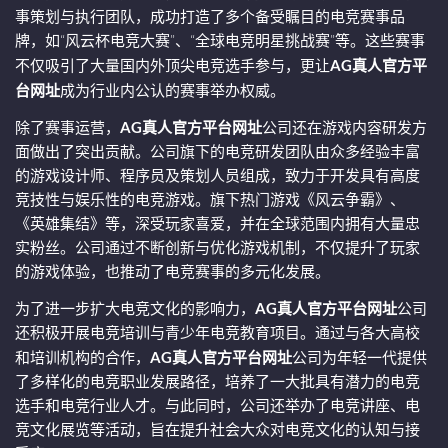
事策划与执行团队，成功打造了多个备受瞩目的电竞赛事品
牌，如“风云杯电竞大赛”、“全球电竞明星挑战赛”等。这些赛事
不仅吸引了大量国内外顶尖电竞选手参与，更让
AG真人官方平
台网址
成为行业内公认的赛事举办权威。
除了赛事运营，
AG真人官方平台网址
公司还在游戏内容研发方
面做出了突出贡献。公司旗下的电竞研发团队由众多经验丰富
的游戏设计师、程序员及策划人员组成，致力于开发具有高度
竞技性与娱乐性的电竞游戏。旗下热门游戏《风云争霸》、
《英雄集结》等，深受玩家喜爱，并在全球范围内拥有大量忠
实粉丝。公司通过不断创新与优化游戏机制，不仅提升了玩家
的游戏体验，也推动了电竞赛事的多元化发展。
为了进一步扩大电竞文化的影响力，
AG真人官方平台网址
公司
还积极开展电竞培训与青少年电竞教育项目。通过与各大高校
和培训机构的合作，
AG真人官方平台网址
公司为年轻一代提供
了多样化的电竞职业发展路径，培养了一大批具有潜力的电竞
选手和电竞行业人才。与此同时，公司还举办了电竞讲座、电
竞文化展览等活动，旨在提升社会大众对电竞文化的认知与接