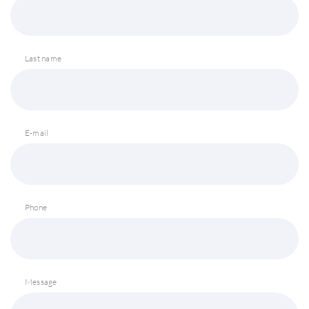
Last name
E-mail
Phone
Message